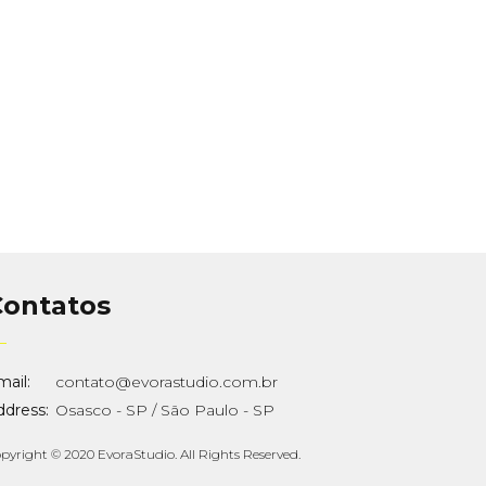
Contatos
ail:
contato@evorastudio.com.br
ddress:
Osasco - SP / São Paulo - SP
pyright © 2020 EvoraStudio. All Rights Reserved.