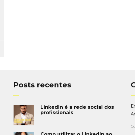
Posts recentes
Em
LinkedIn é a rede social dos
profissionais
A
Co
Como utilizar o LinkedIn ao